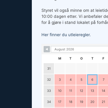
Styret vil også minne om at leietid
10:00 dagen etter. Vi anbefaler d
for å gjøre i stand lokalet på forhå
Her finner du utleieregler.
M
T
O
T
F
31
32
3
4
5
6
7
33
10
11
12
13
14
34
17
18
19
20
21