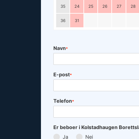
35
24
25
26
27
28
36
31
Navn
*
E-post
*
Telefon
*
Er beboer i Kolstadhaugen Boretts
Ja
Nei