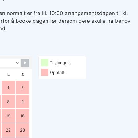
en normalt er fra kl. 10:00 arrangementsdagen til kl.
erfor å booke dagen før dersom dere skulle ha behov
nd.
Tilgjengelig
Opptatt
L
S
1
2
8
9
15
16
22
23