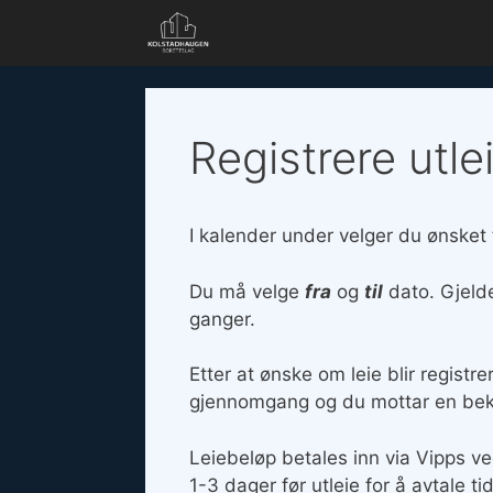
Hopp
til
innhold
Registrere utl
I kalender under velger du ønsket t
Du må velge
fra
og
til
dato. Gjelde
ganger.
Etter at ønske om leie blir regist
gjennomgang og du mottar en bek
Leiebeløp betales inn via Vipps ve
1-3 dager før utleie for å avtale ti