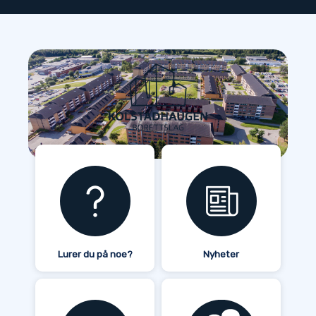
Hopp
til
innhold
Lurer du på noe?
Nyheter