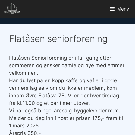
Hopp
Meny
til
innhold
Flatåsen seniorforening
Flatåsen Seniorforening er i full gang etter
sommeren og ønsker gamle og nye medlemmer
velkommen.
Har du lyst på en kopp kaffe og vafler i gode
venners lag selv om du ikke er medlem, kom
innom Øvre Flatåsv. 7B. Vi er der hver tirsdag
fra kl.11.00 og et par timer utover.
Vi har også bingo-åresalg-hyggekvelder m.m.
Melder du deg inn i høst er prisen 175,- frem til
1.mars 2025.
Årspris 350,-